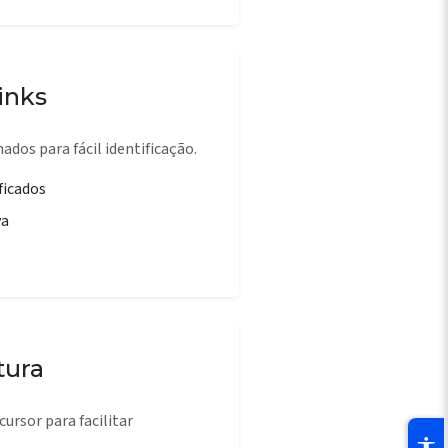
inks
ados para fácil identificação.
ficados
va
tura
ursor para facilitar
.