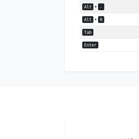
+
Alt
-
+
Alt
R
Tab
Enter