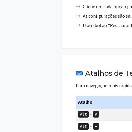
Clique em cada opção par
As configurações são s
Use o botão "Restaurar P
Atalhos de T
Para navegação mais rápida,
Atalho
+
Alt
A
+
Alt
+