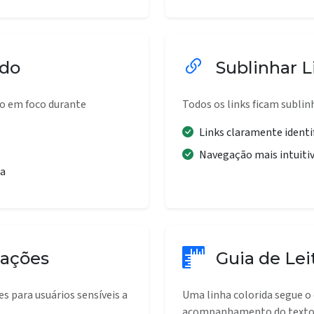
ado
Sublinhar L
to em foco durante
Todos os links ficam sublinh
Links claramente identi
Navegação mais intuiti
da
mações
Guia de Lei
s para usuários sensíveis a
Uma linha colorida segue o c
acompanhamento do texto