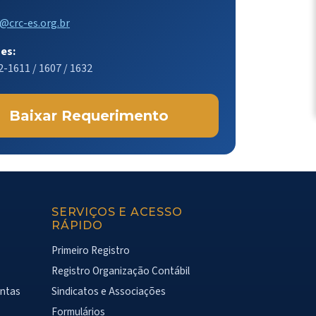
@crc-es.org.br
es:
2-1611 / 1607 / 1632
Baixar Requerimento
SERVIÇOS E ACESSO
RÁPIDO
Primeiro Registro
Registro Organização Contábil
ontas
Sindicatos e Associações
Formulários