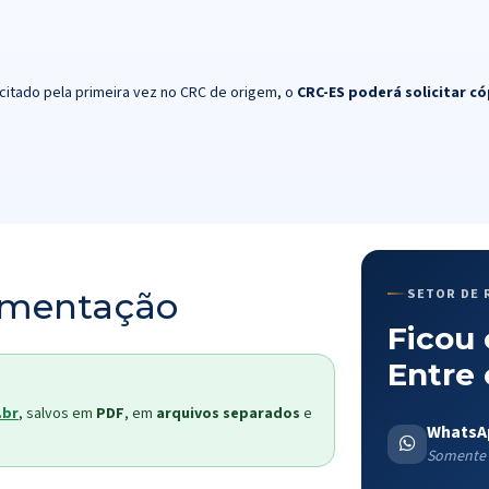
citado pela primeira vez no CRC de origem, o
CRC-ES poderá solicitar c
SETOR DE 
umentação
Ficou
Entre
.br
, salvos em
PDF
, em
arquivos separados
e
WhatsA
Somente