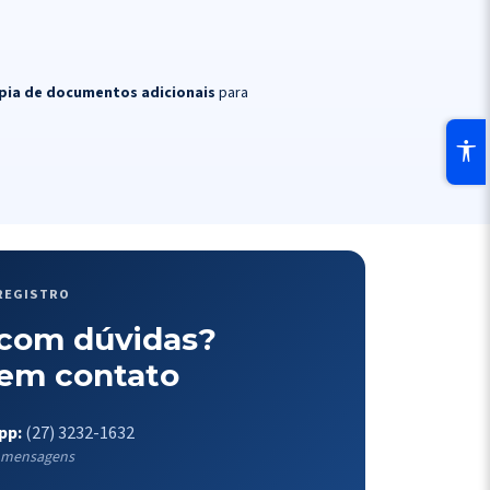
ópia de documentos adicionais
para
REGISTRO
 com dúvidas?
 em contato
pp:
(27) 3232-1632
 mensagens