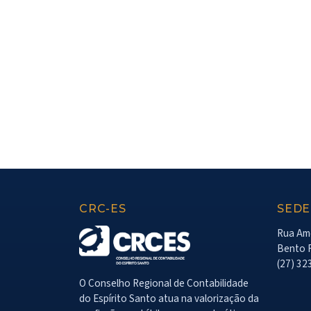
CRC-ES
SEDE
Rua Amé
Bento F
(27) 32
O Conselho Regional de Contabilidade
do Espírito Santo atua na valorização da