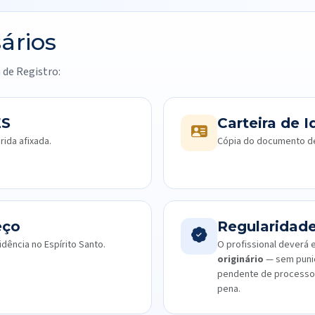
ários
 de Registro:
ES
Carteira de 
ida afixada.
Cópia do documento de 
eço
Regularidad
ência no Espírito Santo.
O profissional deverá
originário
— sem puniçã
pendente de processo 
pena.