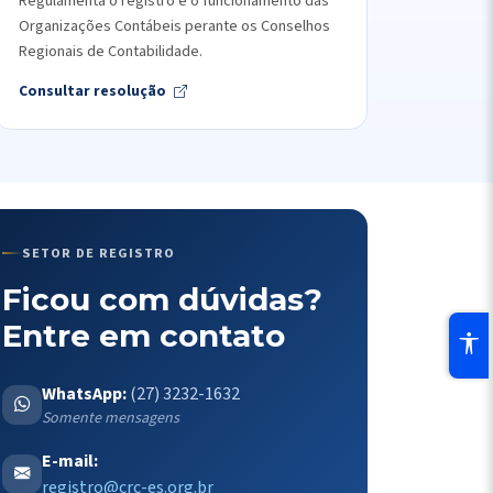
Regulamenta o registro e o funcionamento das
Organizações Contábeis perante os Conselhos
Regionais de Contabilidade.
Consultar resolução
SETOR DE REGISTRO
Ficou com dúvidas?
Entre em contato
WhatsApp:
(27) 3232-1632
Somente mensagens
E-mail:
registro@crc-es.org.br