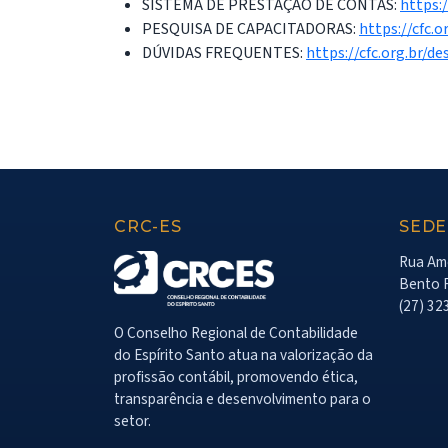
SISTEMA DE PRESTAÇÃO DE CONTAS:
https:/
PESQUISA DE CAPACITADORAS:
https://cfc.
DÚVIDAS FREQUENTES:
https://cfc.org.br/d
CRC-ES
SEDE
Rua Amé
Bento F
(27) 32
O Conselho Regional de Contabilidade
do Espírito Santo atua na valorização da
profissão contábil, promovendo ética,
transparência e desenvolvimento para o
setor.