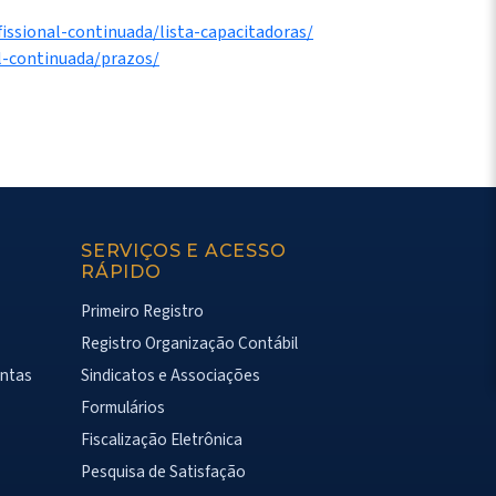
fissional-continuada/lista-capacitadoras/
al-continuada/prazos/
SERVIÇOS E ACESSO
RÁPIDO
Primeiro Registro
Registro Organização Contábil
ontas
Sindicatos e Associações
Formulários
Fiscalização Eletrônica
Pesquisa de Satisfação