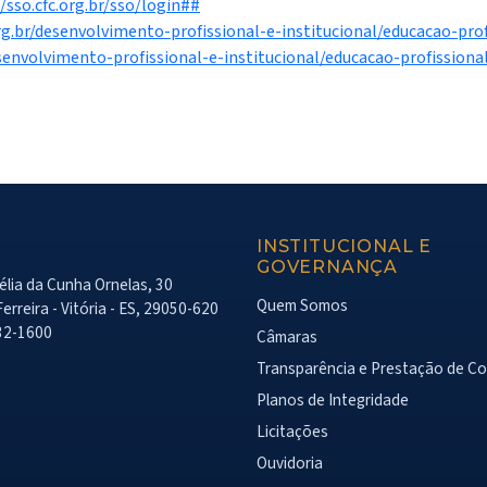
/sso.cfc.org.br/sso/login##
org.br/desenvolvimento-profissional-e-institucional/educacao-pro
esenvolvimento-profissional-e-institucional/educacao-profission
INSTITUCIONAL E
GOVERNANÇA
lia da Cunha Ornelas, 30
Quem Somos
erreira - Vitória - ES, 29050-620
32-1600
Câmaras
Transparência e Prestação de C
Planos de Integridade
Licitações
Ouvidoria