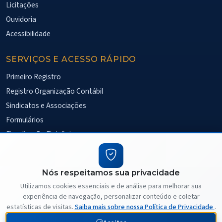
Licitações
Ouvidoria
Acessibilidade
SERVIÇOS E ACESSO RÁPIDO
Primeiro Registro
Registro Organização Contábil
Sindicatos e Associações
Formulários
Fiscalização Eletrônica
Pesquisa de Satisfação
Nós respeitamos sua privacidade
Ver todos os serviços
Utilizamos cookies essenciais e de análise para melhorar sua
experiência de navegação, personalizar conteúdo e coletar
Arco
estatísticas de visitas.
Saiba mais sobre nossa Política de Privacidade
.
CRCES 2026. Todos os direitos reservados. Desenvolvido por
Website & E-Commerce